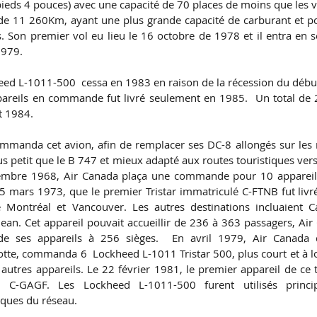
ieds 4 pouces) avec une capacité de 70 places de moins que les v
de 11 260Km, ayant une plus grande capacité de carburant et po
 Son premier vol eu lieu le 16 octobre de 1978 et il entra en se
1979.
ed L-1011-500  cessa en 1983 en raison de la récession du débu
pareils en commande fut livré seulement en 1985.  Un total de 25
t 1984.
mmanda cet avion, afin de remplacer ses DC-8 allongés sur les 
s petit que le B 747 et mieux adapté aux routes touristiques ver
embre 1968, Air Canada plaça une commande pour 10 appareils
15 mars 1973, que le premier Tristar immatriculé C-FTNB fut livré
 Montréal et Vancouver. Les autres destinations incluaient C
Jean. Cet appareil pouvait accueillir de 236 à 363 passagers, Ai
e ses appareils à 256 sièges.  En avril 1979, Air Canada 
tte, commanda 6  Lockheed L-1011 Tristar 500, plus court et à lo
utres appareils. Le 22 février 1981, le premier appareil de ce typ
on C-GAGF. Les Lockheed L-1011-500 furent utilisés princi
iques du réseau.