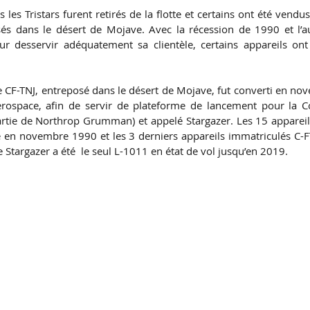
es Tristars furent retirés de la flotte et certains ont été vendus 
sés dans le désert de Mojave. Avec la récession de 1990 et l’a
 desservir adéquatement sa clientèle, certains appareils ont 
e CF-TNJ, entreposé dans le désert de Mojave, fut converti en no
ospace, afin de servir de plateforme de lancement pour la Co
artie de Northrop Grumman) et appelé Stargazer. Les 15 appareils
ce en novembre 1990 et les 3 derniers appareils immatriculés C-
e Stargazer a été  le seul L-1011 en état de vol jusqu’en 2019.