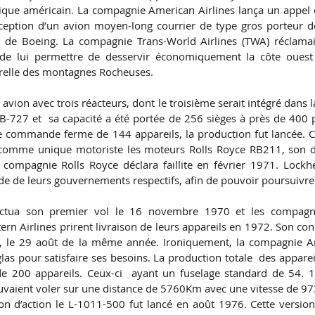
que américain. La compagnie American Airlines lança un appel d
ception d’un avion moyen-long courrier de type gros porteur d
7 de Boeing. La compagnie Trans-World Airlines (TWA) réclamai
de lui permettre de desservir économiquement la côte ouest d
turelle des montagnes Rocheuses. 
vion avec trois réacteurs, dont le troisième serait intégré dans la
727 et  sa capacité a été portée de 256 sièges à près de 400 p
 commande ferme de 144 appareils, la production fut lancée. 
 comme unique motoriste les moteurs Rolls Royce RB211, son d
 compagnie Rolls Royce déclara faillite en février 1971. Lockhe
ide de leurs gouvernements respectifs, afin de pouvoir poursuivr
fectua son premier vol le 16 novembre 1970 et les compagnies
n Airlines prirent livraison de leurs appareils en 1972. Son con
i, le 29 août de la même année. Ironiquement, la compagnie Am
as pour satisfaire ses besoins. La production totale  des apparei
e 200 appareils. Ceux-ci  ayant un fuselage standard de 54. 
uvaient voler sur une distance de 5760Km avec une vitesse de 9
n d’action le L-1011-500 fut lancé en août 1976. Cette version 