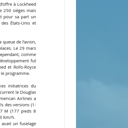
’offre à Lockheed 
e 250 sièges mais 
t pour sa part un 
es États-Unis et 
 queue de l’avion, 
laces. Le 29 mars 
Cependant, comme  
éveloppement fut 
ed et Rolls-Royce 
e le programme. 
 initiatrices du 
current le Douglas 
erican Airlines a 
ls des versions (1-
17 M (177 pieds 8 
73 Km/h.
avait un fuselage 