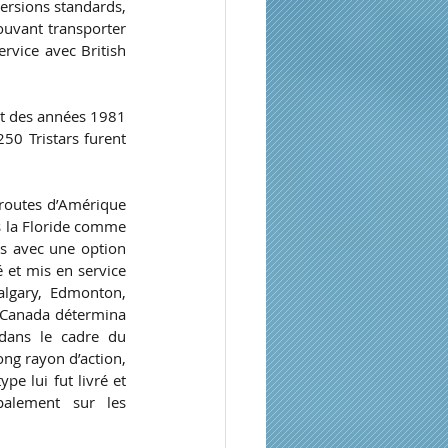
ersions standards, 
uvant transporter 
rvice avec British 
t des années 1981 
0 Tristars furent 
routes d’Amérique 
s la Floride comme 
 avec une option 
 et mis en service 
algary, Edmonton, 
r Canada détermina 
dans le cadre du 
ng rayon d’action, 
e lui fut livré et 
palement sur les 