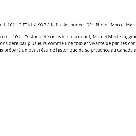
at L-1011 C-FTNL à YQB à la fin des années 90 - Photo.: Marcel Mec
heed L-1011 Tristar a été un avion marquant, Marcel Mecteau, gr
, considéré par plusieurs comme une "bible" vivante de par ses co
s préparé un petit résumé historique de sa présence au Canada au