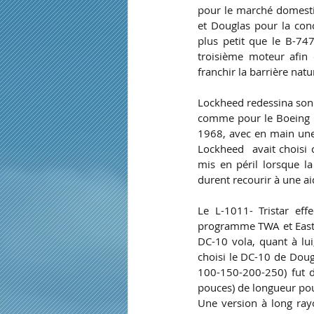
pour le marché domesti
et Douglas pour la con
plus petit que le B-74
troisième moteur afin 
franchir la barrière na
Lockheed redessina son a
comme pour le Boeing B-
1968, avec en main une
Lockheed  avait choisi
mis en péril lorsque la
durent recourir à une a
Le L-1011- Tristar ef
programme TWA et Easter
DC-10 vola, quant à lu
choisi le DC-10 de Dougl
100-150-200-250) fut d
pouces) de longueur po
Une version à long rayo