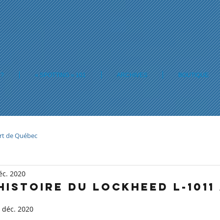
 ?
« SPOTTING » 101
ARCHIVES
BOUTIQUE
rt de Québec
éc. 2020
HISTOIRE DU LOCKHEED L-1011
 déc. 2020