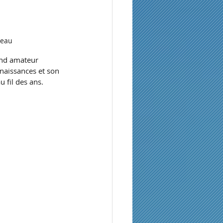
teau
and amateur 
nnaissances et son 
 fil des ans. 