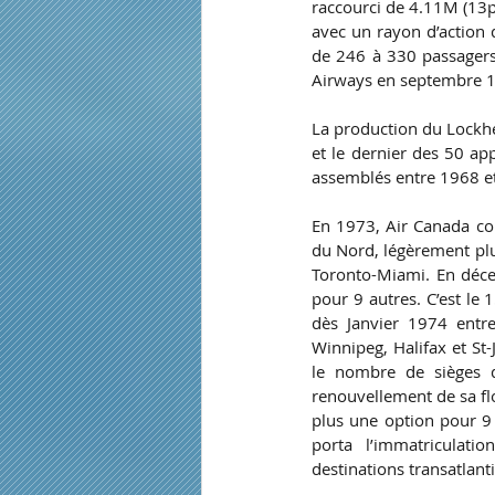
raccourci de 4.11M (13p
avec un rayon d’action 
de 246 à 330 passagers.
Airways en septembre 
La production du Lockhe
et le dernier des 50 ap
assemblés entre 1968 e
En 1973, Air Canada co
du Nord, légèrement plu
Toronto-Miami. En déc
pour 9 autres. C’est le 
dès Janvier 1974 entre
Winnipeg, Halifax et St-
le nombre de sièges d
renouvellement de sa flo
plus une option pour 9 a
porta l’immatriculati
destinations transatlant