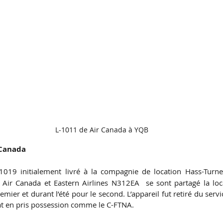
L-1011 de Air Canada à YQB
 Canada
019 initialement livré à la compagnie de location Hass-Turne
ir Canada et Eastern Airlines N312EA  se sont partagé la locat
emier et durant l’été pour le second. L’appareil fut retiré du servi
at en pris possession comme le C-FTNA.