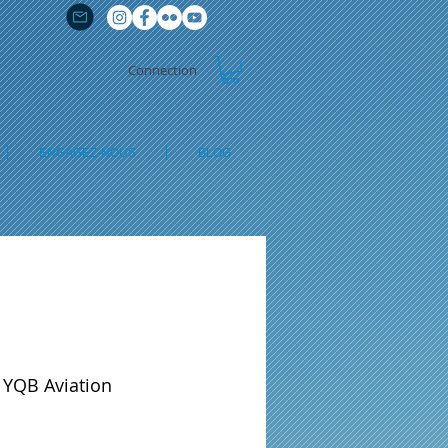
Connection
ENGAGEZ-NOUS
BLOG
 YQB Aviation
ix
omotionnel