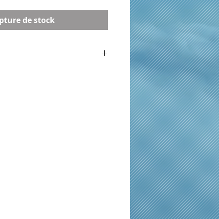
pture de stock
iation
025 inclus