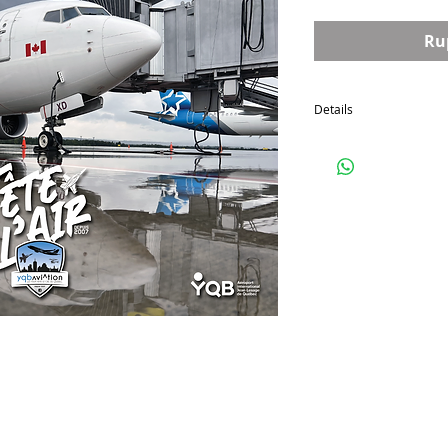
Ru
Details
Calendrier 2024 YQB Av
Janvier 2024 à janvier 2
Format fermé: 8,5 x 11
Format ouvert: 11 x 17